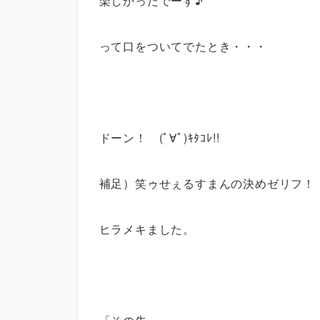
楽しかったでーす♪
って口をついてでたとき・・・
ドーン！ (ﾟ∀ﾟ)ｷﾀｺﾚ!!
補足）笑ゥせぇるすまんの決めゼリフ！
ヒラメキました。