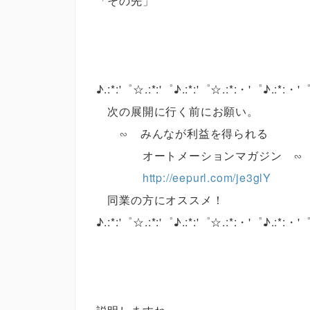
「その先」
♪.:*:'゜☆.:*:'゜♪.:*:'゜☆.:*:・'゜♪.:*:・'
次の展開に行く前にお願い。
∽ みんなが利益を得られる
オートメーションマガジン ∽
http://eepurl.com/je3glY
同業の方にオススメ！
♪.:*:'゜☆.:*:'゜♪.:*:'゜☆.:*:・'゜♪.:*:・'