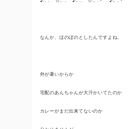
♪.:*:'゜☆.:*:'゜♪.:*:'゜☆.:*:・'゜♪.:*:・'
なんか、ほのぼのとしたんですよね。
外が暑いからか
宅配のあんちゃんが大汗かいてたのか
カレーがまだ出来てないのか