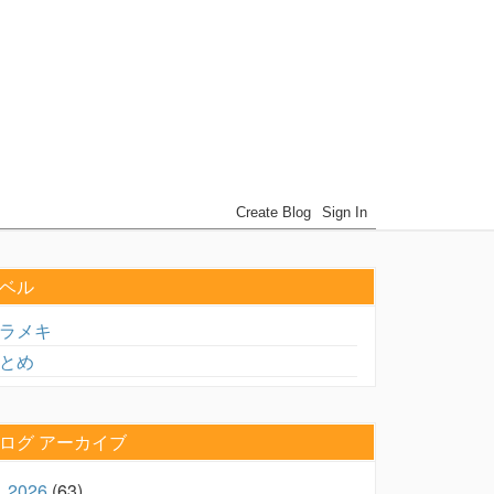
ベル
ラメキ
とめ
ログ アーカイブ
2026
(63)
►