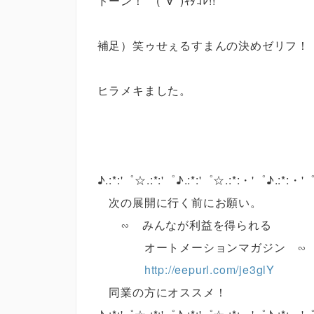
ドーン！ (ﾟ∀ﾟ)ｷﾀｺﾚ!!
補足）笑ゥせぇるすまんの決めゼリフ！
ヒラメキました。
♪.:*:'゜☆.:*:'゜♪.:*:'゜☆.:*:・'゜♪.:*:・'
次の展開に行く前にお願い。
∽ みんなが利益を得られる
オートメーションマガジン ∽
http://eepurl.com/je3glY
同業の方にオススメ！