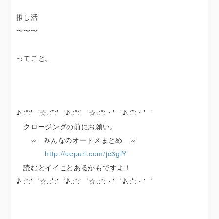
推し活
〜〜〜
ってこと。
♪.:*:'゜☆.:*:'゜♪.:*:'゜☆.:*:・'゜♪.:*:・'゜
クロージングの前にお願い。
∽ みんなのオートメまとめ ∽
http://eepurl.com/je3glY
読むとイイことあるかもですよ！
♪.:*:'゜☆.:*:'゜♪.:*:'゜☆.:*:・'゜♪.:*:・'゜