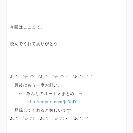
今回はここまで。
読んでくれてありがとう！
♪.:*:'゜☆.:*:'゜♪.:*:'゜☆.:*:・'゜♪.:*:・'゜
最後にもう一度お願い。
∽ みんなのオートメまとめ ∽
http://eepurl.com/je3glY
登録してくれると嬉しいです！
♪.:*:'゜☆.:*:'゜♪.:*:'゜☆.:*:・'゜♪.:*:・'゜