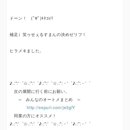
ドーン！ (ﾟ∀ﾟ)ｷﾀｺﾚ!!
補足）笑ゥせぇるすまんの決めゼリフ！
ヒラメキました。
♪.:*:'゜☆.:*:'゜♪.:*:'゜☆.:*:・'゜♪.:*:・'゜
次の展開に行く前にお願い。
∽ みんなのオートメまとめ ∽
http://eepurl.com/je3glY
同業の方にオススメ！
♪.:*:'゜☆.:*:'゜♪.:*:'゜☆.:*:・'゜♪.:*:・'゜