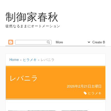
制御家春秋
徒然なるままにオートメーション
Home
»
ヒラメキ
»
レバニラ
レバニラ
2026年2月21日土曜日
ヒラメキ