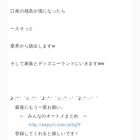
口座の残高が億になったら
一人そっと
業界から脱出しますw
そして家族とディズニーランドにいきますww
♪.:*:'゜☆.:*:'゜♪.:*:'゜☆.:*:・'゜♪.:*:・'゜
最後にもう一度お願い。
∽ みんなのオートメまとめ ∽
http://eepurl.com/je3glY
登録してくれると嬉しいです！