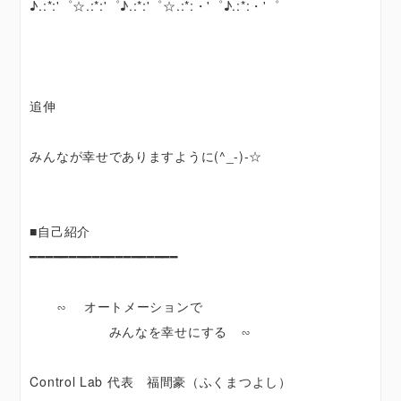
♪.:*:'゜☆.:*:'゜♪.:*:'゜☆.:*:・'゜♪.:*:・'゜
追伸
みんなが幸せでありますように(^_-)-☆
■自己紹介
━━━━━━━━━━━━━━━━━━━
∽ オートメーションで
みんなを幸せにする ∽
Control Lab 代表 福間豪（ふくまつよし）