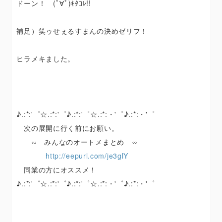
ドーン！ (ﾟ∀ﾟ)ｷﾀｺﾚ!!
補足）笑ゥせぇるすまんの決めゼリフ！
ヒラメキました。
♪.:*:'゜☆.:*:'゜♪.:*:'゜☆.:*:・'゜♪.:*:・'゜
次の展開に行く前にお願い。
∽ みんなのオートメまとめ ∽
http://eepurl.com/je3glY
同業の方にオススメ！
♪.:*:'゜☆.:*:'゜♪.:*:'゜☆.:*:・'゜♪.:*:・'゜