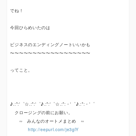
でね！
今回ひらめいたのは
ビジネスのエンディングノートいいかも
〜〜〜〜〜〜〜〜〜〜〜〜〜〜〜〜〜〜
ってこと。
♪.:*:'゜☆.:*:'゜♪.:*:'゜☆.:*:・'゜♪.:*:・'゜
クロージングの前にお願い。
∽ みんなのオートメまとめ ∽
http://eepurl.com/je3glY