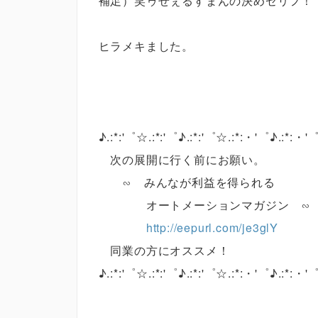
補足）笑ゥせぇるすまんの決めゼリフ！
ヒラメキました。
♪.:*:'゜☆.:*:'゜♪.:*:'゜☆.:*:・'゜♪.:*:・'
次の展開に行く前にお願い。
∽ みんなが利益を得られる
オートメーションマガジン ∽
http://eepurl.com/je3glY
同業の方にオススメ！
♪.:*:'゜☆.:*:'゜♪.:*:'゜☆.:*:・'゜♪.:*:・'