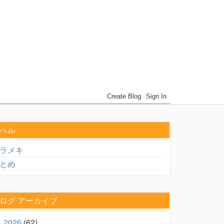
ベル
ラメキ
とめ
ログ アーカイブ
2026
(62)
►