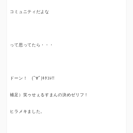
コミュニティだよな
って思ってたら・・・
ドーン！ (ﾟ∀ﾟ)ｷﾀｺﾚ!!
補足）笑ゥせぇるすまんの決めゼリフ！
ヒラメキました。