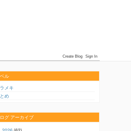
ベル
ラメキ
とめ
ログ アーカイブ
2026
(62)
►