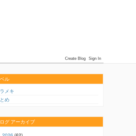
ベル
ラメキ
とめ
ログ アーカイブ
2026
(62)
►