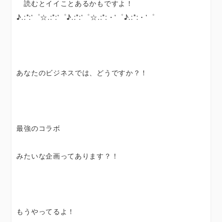
読むとイイことあるかもですよ！
♪.:*:'゜☆.:*:'゜♪.:*:'゜☆.:*:・'゜♪.:*:・'゜
あなたのビジネスでは、どうですか？！
最強のコラボ
みたいな企画ってあります？！
もうやってるよ！