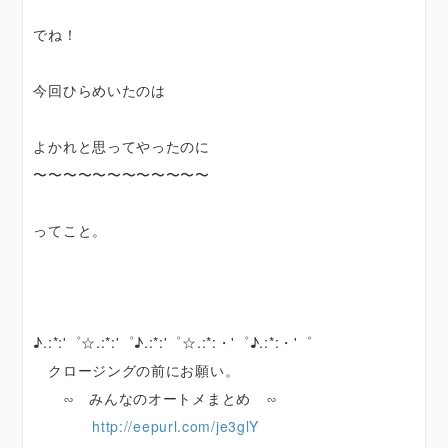
でね！
今回ひらめいたのは
よかれと思ってやったのに
〜〜〜〜〜〜〜〜〜〜〜〜
ってこと。
♪.:*:'゜☆.:*:'゜♪.:*:'゜☆.:*:・'゜♪.:*:・'゜
クロージングの前にお願い。
∽ みんなのオートメまとめ ∽
http://eepurl.com/je3glY