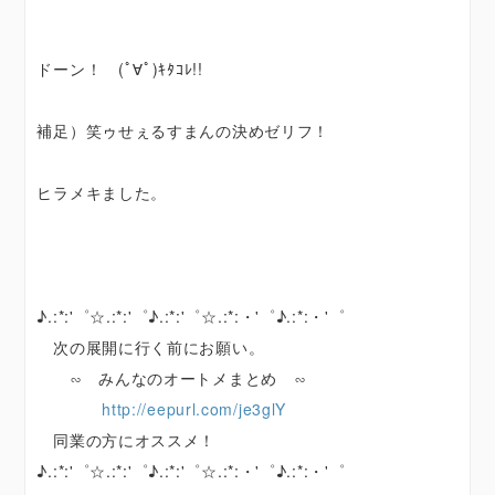
ドーン！ (ﾟ∀ﾟ)ｷﾀｺﾚ!!
補足）笑ゥせぇるすまんの決めゼリフ！
ヒラメキました。
♪.:*:'゜☆.:*:'゜♪.:*:'゜☆.:*:・'゜♪.:*:・'゜
次の展開に行く前にお願い。
∽ みんなのオートメまとめ ∽
http://eepurl.com/je3glY
同業の方にオススメ！
♪.:*:'゜☆.:*:'゜♪.:*:'゜☆.:*:・'゜♪.:*:・'゜