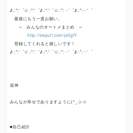
♪.:*:'゜☆.:*:'゜♪.:*:'゜☆.:*:・'゜♪.:*:・'゜
最後にもう一度お願い。
∽ みんなのオートメまとめ ∽
http://eepurl.com/je3glY
登録してくれると嬉しいです！
♪.:*:'゜☆.:*:'゜♪.:*:'゜☆.:*:・'゜♪.:*:・'゜
追伸
みんなが幸せでありますように(^_-)-☆
■自己紹介