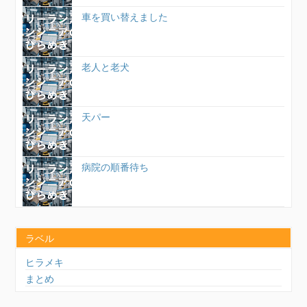
車を買い替えました
老人と老犬
天パー
病院の順番待ち
ラベル
ヒラメキ
まとめ