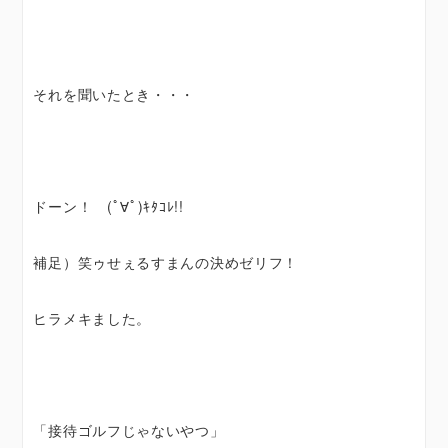
それを聞いたとき・・・
ドーン！ (ﾟ∀ﾟ)ｷﾀｺﾚ!!
補足）笑ゥせぇるすまんの決めゼリフ！
ヒラメキました。
「接待ゴルフじゃないやつ」