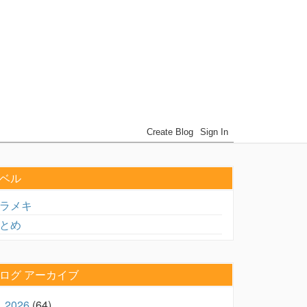
ベル
ラメキ
とめ
ログ アーカイブ
2026
(64)
►