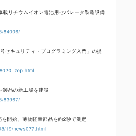
車載リチウムイオン電池用セパレータ製造設備
8/84006/
S暗号セキュリティ・プログラミング入門」の提
248020_zep.html
ン製品の新工場を建設
8/83967/
売を開始、薄物軽量部品を約2秒で測定
408/19/news077.html