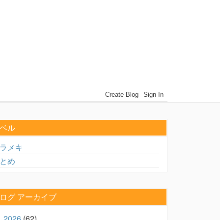
ベル
ラメキ
とめ
ログ アーカイブ
2026
(62)
►