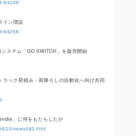
8/84248/
ライン増設
8/84258/
御システム「GO SWITCH」を販売開始
トラック荷積み・荷降ろしの自動化へ向け共同
6/
rendie」に何をもたらしたか
408/23/news082.html