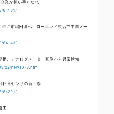
A企業が担い手となれ
8/84131/
024年に市場回復へ ローエンド製品で中国メー
8/84143/
務提携、アナログメーター画像から異常検知
408/22/news078.html
回転角センサの新工場
8/84221/
竣工